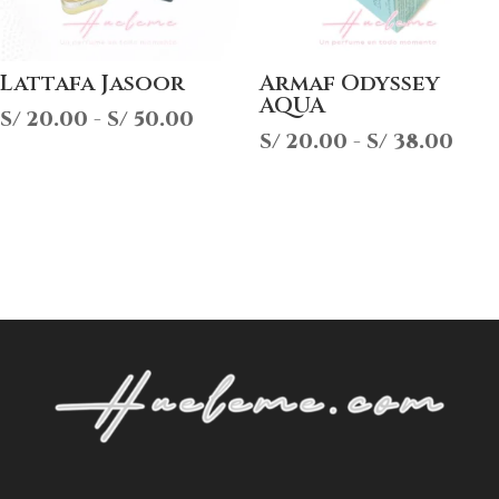
Lattafa Jasoor
Armaf Odyssey
AQUA
Rango
S/
20.00
-
S/
50.00
Ran
S/
20.00
-
S/
38.00
de
de
precios:
pre
desde
des
S/ 20.00
S/ 2
hasta
has
S/ 50.00
S/ 3