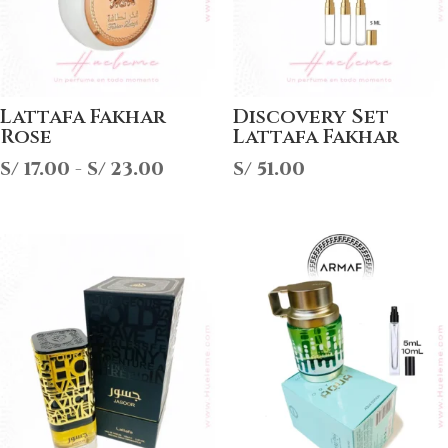
Lattafa Fakhar
Discovery Set
Rose
Lattafa Fakhar
Rango
S/
17.00
-
S/
23.00
S/
51.00
de
precios:
desde
S/ 17.00
hasta
S/ 23.00