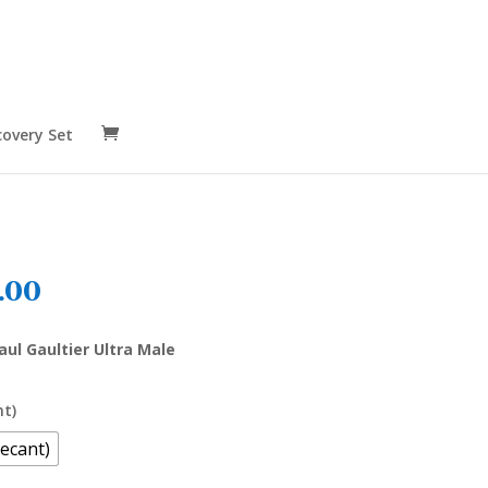
covery Set
Rango
.00
de
precios:
aul Gaultier Ultra Male
desde
S/ 21.00
hasta
nt)
S/ 44.00
ecant)