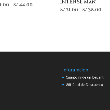
INTENSE Man
Rango
1.00
-
S/
44.00
Ra
S/
21.00
-
S/
38.00
de
de
precios:
pre
desde
des
S/ 21.00
S/ 2
hasta
has
S/ 44.00
S/ 
Inforamcion
Cuanto rinde un Decant
Gift Card de Descuento