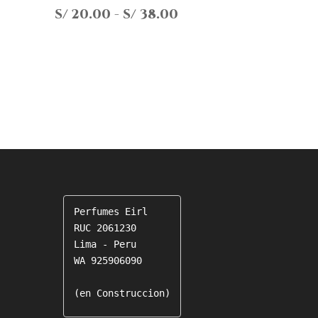
Rango
S/
20.00
-
S/
38.00
ngo
de
precios:
cios:
desde
de
S/ 20.00
1.00
hasta
ta
S/ 38.00
38.00
Perfumes Eirl

RUC 2061230

Lima - Peru

WA 925906090

(en Construccion)