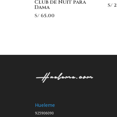
Club de Nuit para
S/
2
Dama
S/
65.00
Hueleme
925906090