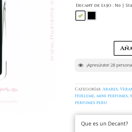
: No | S
Decant de Lujo
Aña
¡Apresúrate!
28
personas
Categorías:
Arabes
,
Vera
Hueleme
,
mini perfumes
,
perfumes peru
Que es un Decant?