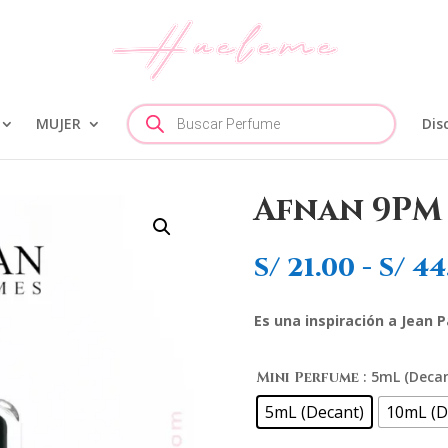
Búsqueda
MUJER
de
Dis
productos
Afnan 9PM
S/
21.00
-
S/
44
Es una inspiración a Jean P
: 5mL (Deca
Mini Perfume
5mL (Decant)
10mL (D