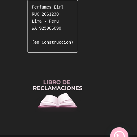
Perfumes Eirl

RUC 2061230

Lima - Peru

WA 925906090

(en Construccion)