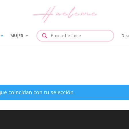
Búsqueda
MUJER
de
Dis
productos
e coincidan con tu selección.