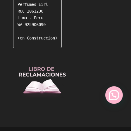
Perfumes Eirl

RUC 2061230

Lima - Peru

WA 925906090

(en Construccion)