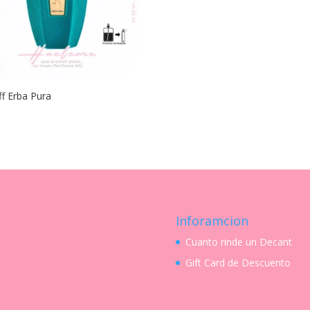
ff Erba Pura
Inforamcion
Cuanto rinde un Decant
Gift Card de Descuento