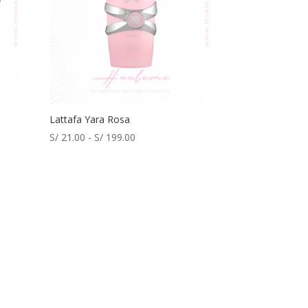
Lattafa Yara Rosa
Rango
S/
21.00
-
S/
199.00
de
precios:
desde
S/ 21.00
hasta
S/ 199.00