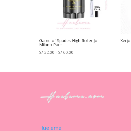
Game of Spades High Roller Jo
Xerjo
Milano Paris
Rango
S/
32.00
-
S/
60.00
de
precios:
desde
S/ 32.00
hasta
S/ 60.00
Hueleme