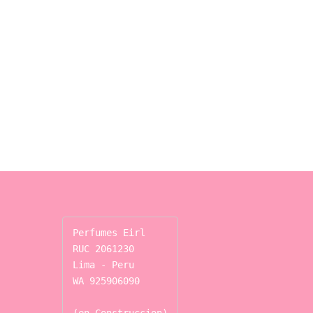
Perfumes Eirl

RUC 2061230

Lima - Peru

WA 925906090
