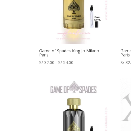
Game of Spades King Jo Milano
Game
Paris
Paris
Rango
S/
32.00
-
S/
54.00
S/
32
de
precios:
desde
S/ 32.00
hasta
S/ 54.00