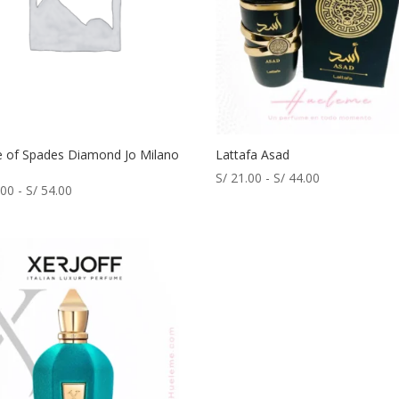
 of Spades Diamond Jo Milano
Lattafa Asad
Rango
S/
21.00
-
S/
44.00
Rango
.00
-
S/
54.00
de
de
precios:
precios:
desde
desde
S/ 21.00
S/ 32.00
hasta
hasta
S/ 44.00
S/ 54.00