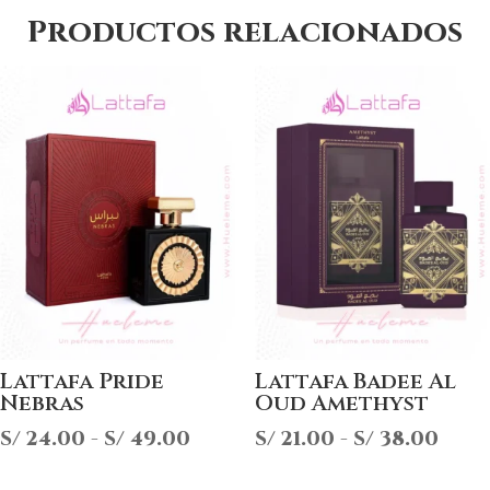
Productos relacionados
Lattafa Pride
Lattafa Badee Al
Nebras
Oud Amethyst
Rango
Ran
S/
24.00
-
S/
49.00
S/
21.00
-
S/
38.00
de
de