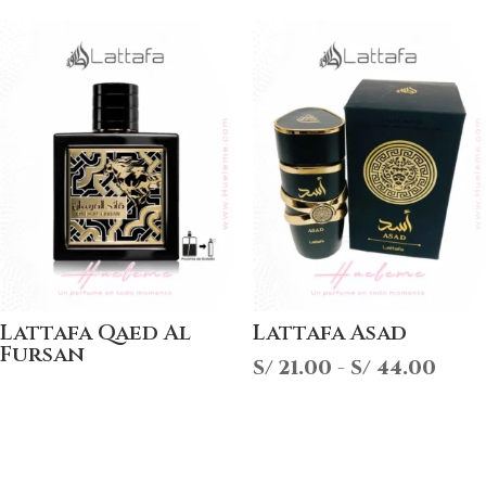
precios:
prec
desde
desd
S/ 24.00
S/ 21
hasta
hast
S/ 49.00
S/ 3
Lattafa Qaed Al
Lattafa Asad
Fursan
Ran
S/
21.00
-
S/
44.00
de
prec
des
S/ 21