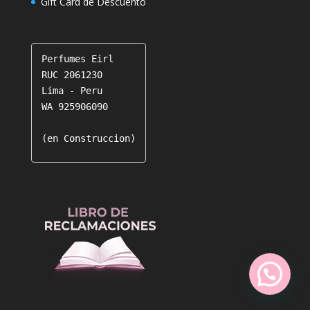
Gift Card de Descuento
Perfumes Eirl

RUC 2061230

Lima - Peru

WA 925906090

(en Construccion)