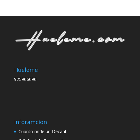
hast
S/ 4
Hueleme
925906090
Inforamcion
Cuanto rinde un Decant