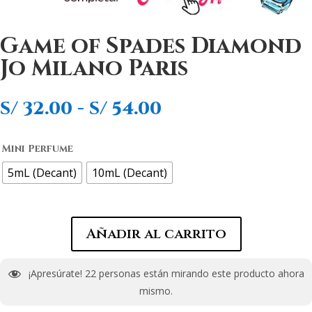
Game of Spades Diamond
Jo Milano Paris
Rango
S/
32.00
-
S/
54.00
de
precios:
Mini Perfume
desde
S/ 32.00
5mL (Decant)
10mL (Decant)
hasta
S/ 54.00
Añadir al carrito
¡Apresúrate!
22
personas están mirando este producto ahora
mismo.