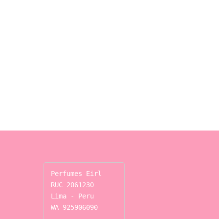
Perfumes Eirl

RUC 2061230

Lima - Peru

WA 925906090
