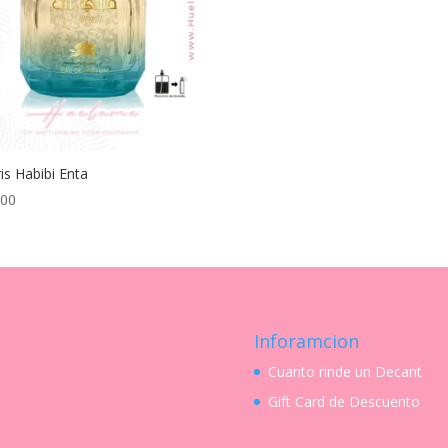
ris Habibi Enta
.00
Inforamcion
Cuanto rinde un Decant
Gift Card de Descuento