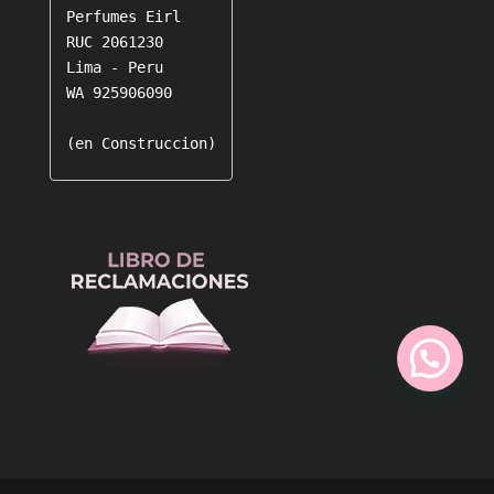
Perfumes Eirl

RUC 2061230

Lima - Peru

WA 925906090

(en Construccion)