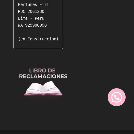
Perfumes Eirl

RUC 2061230

Lima - Peru

WA 925906090

(en Construccion)