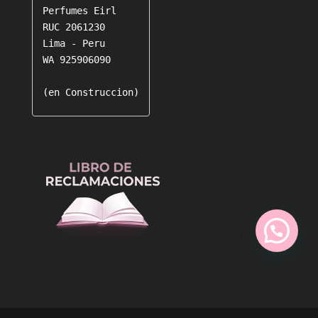
Perfumes Eirl

RUC 2061230

Lima - Peru

WA 925906090

(en Construccion)