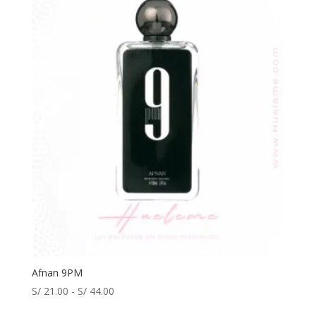
Afnan 9PM
Rango
S/
21.00
-
S/
44.00
de