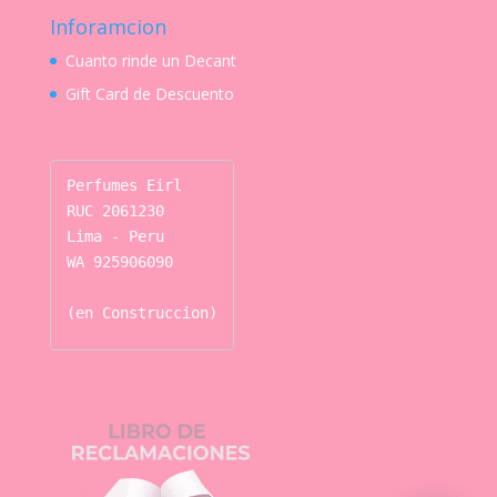
Inforamcion
Cuanto rinde un Decant
Gift Card de Descuento
Perfumes Eirl

RUC 2061230

Lima - Peru

WA 925906090

(en Construccion)