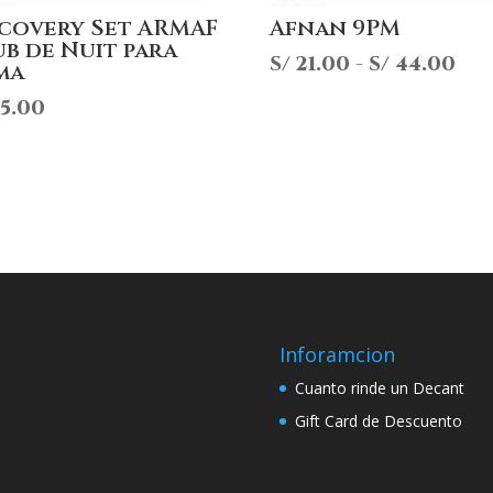
scovery Set ARMAF
Afnan 9PM
b de Nuit para
Ra
S/
21.00
-
S/
44.00
ma
de
5.00
pre
de
S/ 
has
S/ 
Inforamcion
Cuanto rinde un Decant
Gift Card de Descuento