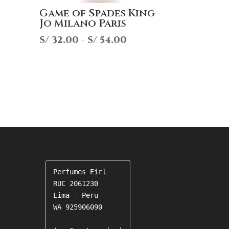
Game of Spades King
Jo Milano Paris
ngo
Rango
S/
32.00
-
S/
54.00
de
cios:
precios:
sde
desde
21.00
S/ 32.00
ta
hasta
44.00
S/ 54.00
Perfumes Eirl

RUC 2061230

Lima - Peru

WA 925906090
