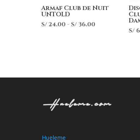
Armaf Club de Nuit
Di
UNTOLD
Clu
Da
Rango
S/
24.00
-
S/
36.00
S/
6
de
precios:
desde
S/ 24.00
hasta
S/ 36.00
Hueleme