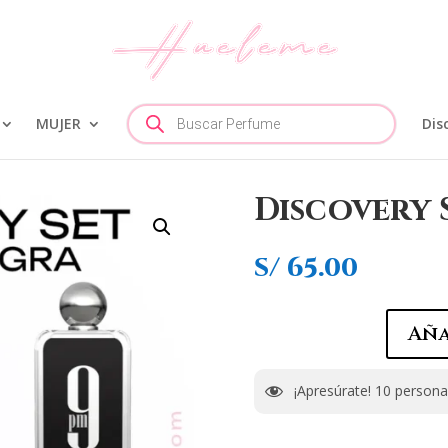
Búsqueda
MUJER
de
Dis
productos
Discovery 
S/
65.00
Aña
¡Apresúrate!
10
personas