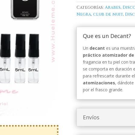
Categorías:
Arabes
,
Disco
Negra
,
club de nuit
,
Disc
Que es un Decant?
Un
decant
es una muestra
práctico atomizador de 
fragancia en tu piel con t
se comporta en duración e 
para refrescarte durante e
atomizaciones
, dándote 
por el frasco grande.
Envíos