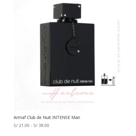
Armaf Club de Nuit INTENSE Man
Rango
S/
21.00
-
S/
38.00
de