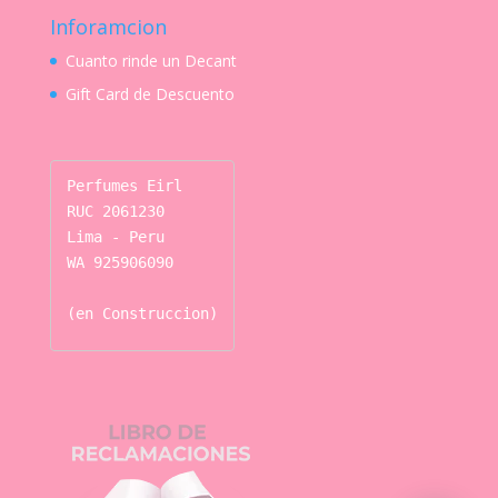
Inforamcion
Cuanto rinde un Decant
Gift Card de Descuento
Perfumes Eirl

RUC 2061230

Lima - Peru

WA 925906090

(en Construccion)