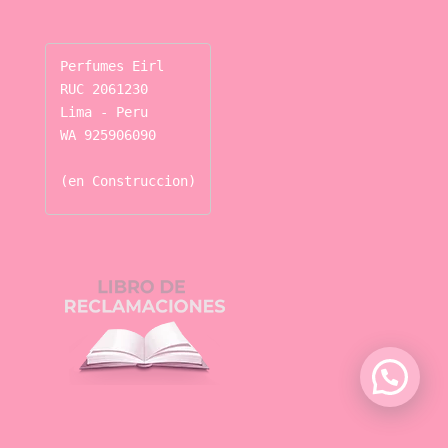
Perfumes Eirl

RUC 2061230

Lima - Peru

WA 925906090

(en Construccion)