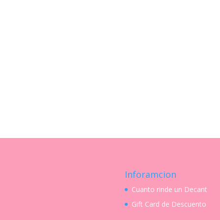
Inforamcion
Cuanto rinde un Decant
Gift Card de Descuento