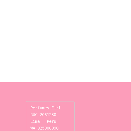
Perfumes Eirl

RUC 2061230

Lima - Peru

WA 925906090
