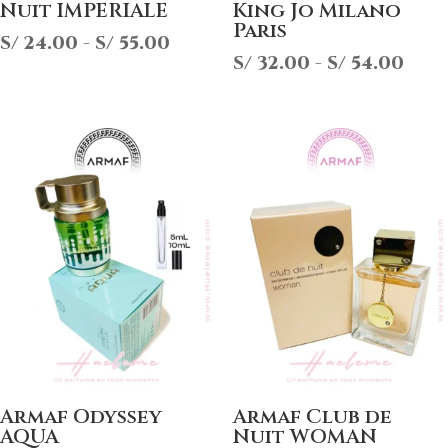
Nuit IMPERIALE
King Jo Milano
Paris
Rango
S/
24.00
-
S/
55.00
Ran
S/
32.00
-
S/
54.00
de
de
precios:
prec
desde
des
S/ 24.00
S/ 3
hasta
has
S/ 55.00
S/ 5
Armaf Odyssey
Armaf Club de
AQUA
Nuit WOMAN