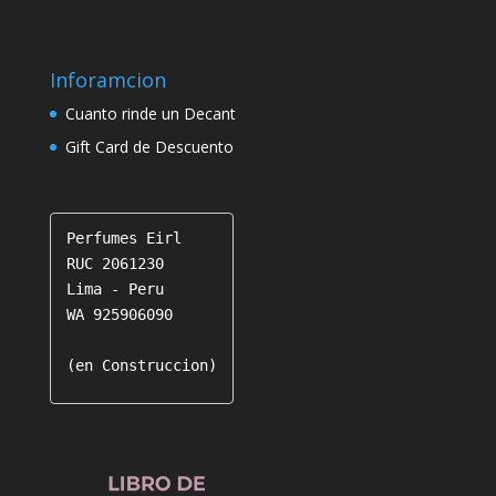
Inforamcion
Cuanto rinde un Decant
Gift Card de Descuento
Perfumes Eirl

RUC 2061230

Lima - Peru

WA 925906090

(en Construccion)