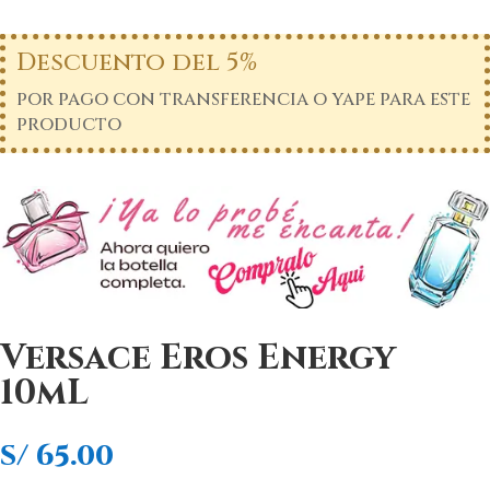
Descuento del 5%
por pago con transferencia o yape para este
producto
Versace Eros Energy
10mL
S/
65.00