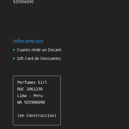
925906090
Inforamcion
Cuanto rinde un Decant
Gift Card de Descuento
Perfumes Eirl

RUC 2061230

Lima - Peru

WA 925906090

(en Construccion)