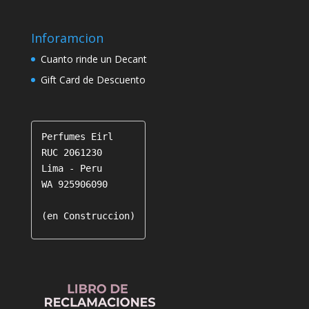
Inforamcion
Cuanto rinde un Decant
Gift Card de Descuento
Perfumes Eirl

RUC 2061230

Lima - Peru

WA 925906090

(en Construccion)