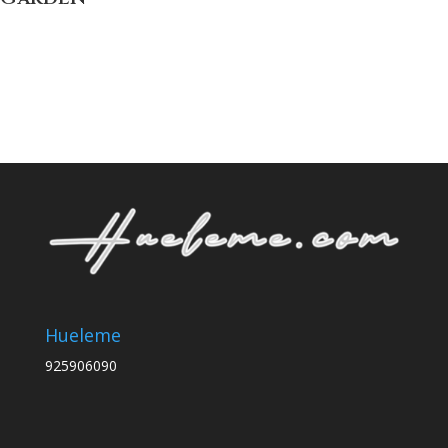
Hueleme
925906090