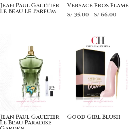
Jean Paul Gaultier
Versace Eros Flame
Le Beau Le Parfum
Ran
S/
35.00
-
S/
66.00
de
prec
des
S/ 3
has
S/ 6
Jean Paul Gaultier
Good Girl Blush
Le Beau Paradise
Garden