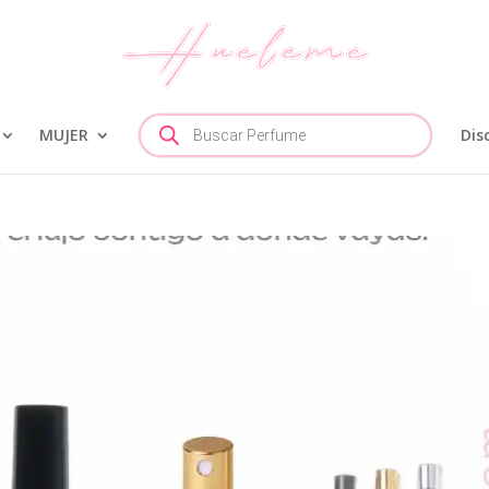
Búsqueda
MUJER
de
Dis
productos