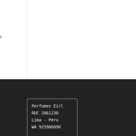
l
Perfumes Eirl

RUC 2061230

Lima - Peru

WA 925906090
