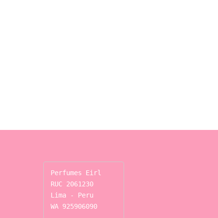
Perfumes Eirl

RUC 2061230

Lima - Peru

WA 925906090
