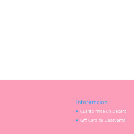
Inforamcion
Cuanto rinde un Decant
Gift Card de Descuento