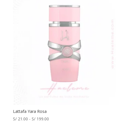
Lattafa Yara Rosa
Rango
S/
21.00
-
S/
199.00
de