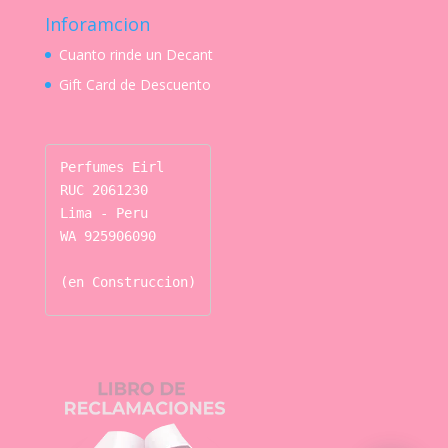
Inforamcion
Cuanto rinde un Decant
Gift Card de Descuento
Perfumes Eirl

RUC 2061230

Lima - Peru

WA 925906090

(en Construccion)