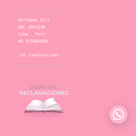
Perfumes Eirl

RUC 2061230

Lima - Peru

WA 925906090

(en Construccion)