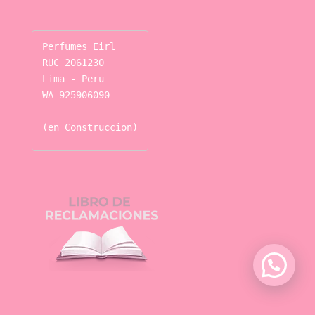
Perfumes Eirl

RUC 2061230

Lima - Peru

WA 925906090

(en Construccion)