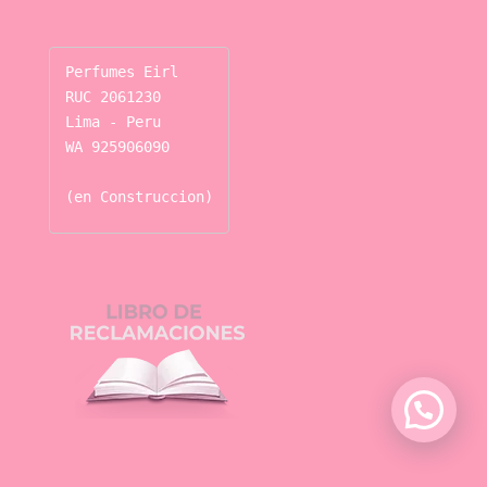
Perfumes Eirl

RUC 2061230

Lima - Peru

WA 925906090

(en Construccion)