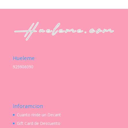
precios:
desde
S/ 21.00
hasta
S/ 240.00
Hueleme
925906090
Inforamcion
Cuanto rinde un Decant
Gift Card de Descuento