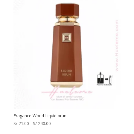
Fragance World Liquid brun
Rango
S/
21.00
-
S/
240.00
de