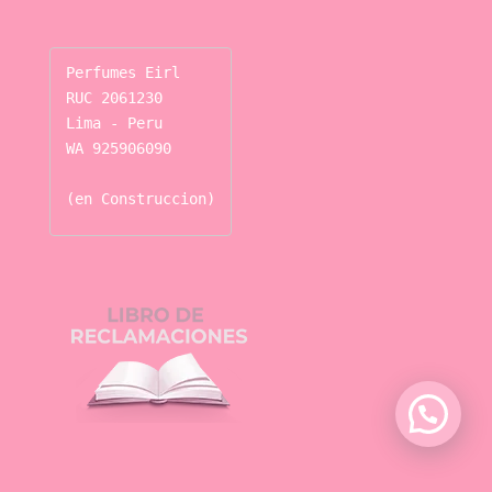
Perfumes Eirl

RUC 2061230

Lima - Peru

WA 925906090

(en Construccion)