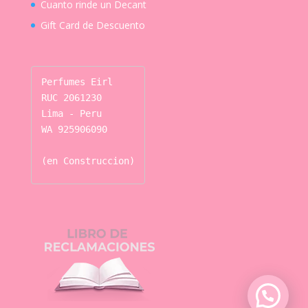
Cuanto rinde un Decant
Gift Card de Descuento
Perfumes Eirl

RUC 2061230

Lima - Peru

WA 925906090

(en Construccion)