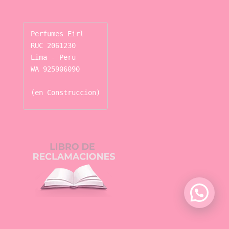
Perfumes Eirl

RUC 2061230

Lima - Peru

WA 925906090

(en Construccion)