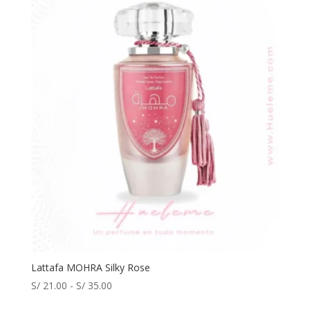
Lattafa MOHRA Silky Rose
Rango
S/
21.00
-
S/
35.00
de