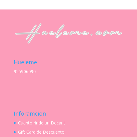
precios:
desde
S/ 21.00
hasta
S/ 35.00
Hueleme
925906090
Inforamcion
Cuanto rinde un Decant
Gift Card de Descuento