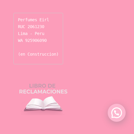
Perfumes Eirl

RUC 2061230

Lima - Peru

WA 925906090

(en Construccion)