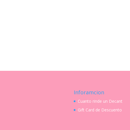
Inforamcion
Cuanto rinde un Decant
Gift Card de Descuento