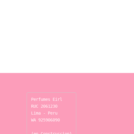
Perfumes Eirl

RUC 2061230

Lima - Peru

WA 925906090

(en Construccion)