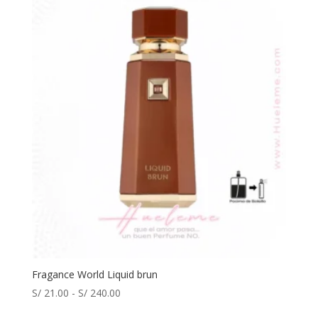
Fragance World Liquid brun
Rango
S/
21.00
-
S/
240.00
de