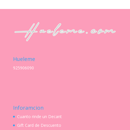
precios:
desde
S/ 21.00
hasta
S/ 240.00
Hueleme
925906090
Inforamcion
Cuanto rinde un Decant
Gift Card de Descuento