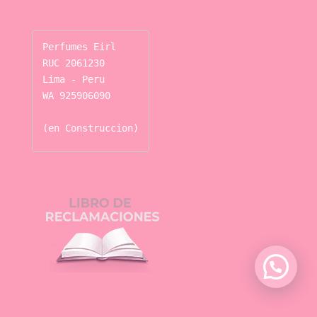
Perfumes Eirl

RUC 2061230

Lima - Peru

WA 925906090

(en Construccion)