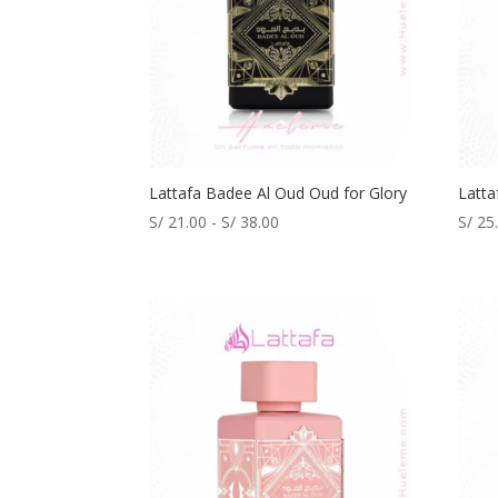
Lattafa Badee Al Oud Oud for Glory
Latta
Rango
S/
21.00
-
S/
38.00
S/
25
de
precios:
desde
S/ 21.00
hasta
S/ 38.00