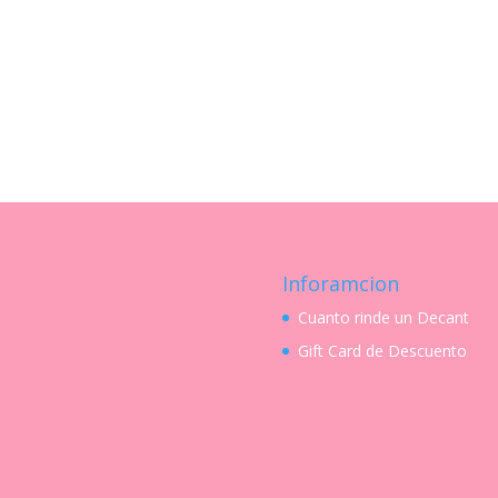
Inforamcion
Cuanto rinde un Decant
Gift Card de Descuento