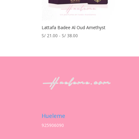
Lattafa Badee Al Oud Amethyst
Rango
S/
21.00
-
S/
38.00
de
precios:
desde
S/ 21.00
hasta
S/ 38.00
Hueleme
925906090