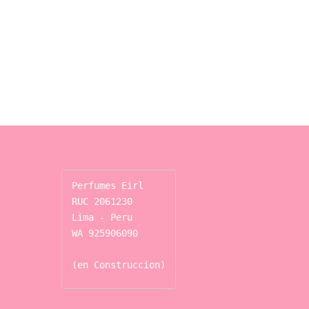
Perfumes Eirl

RUC 2061230

Lima - Peru

WA 925906090

(en Construccion)