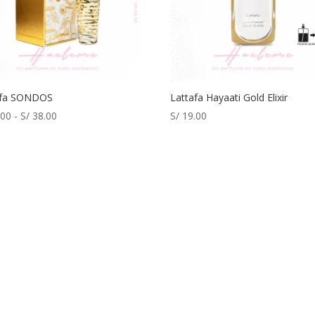
afa SONDOS
Lattafa Hayaati Gold Elixir
Rango
.00
-
S/
38.00
S/
19.00
de
precios:
desde
S/ 21.00
hasta
S/ 38.00