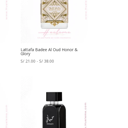
Lattafa Badee Al Oud Honor &
Glory
Rango
S/
21.00
-
S/
38.00
de
precios:
desde
S/ 21.00
hasta
S/ 38.00