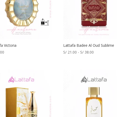
fa Victoria
Lattafa Badee Al Oud Sublime
Rango
.00
S/
21.00
-
S/
38.00
de
precios:
desde
S/ 21.00
hasta
S/ 38.00