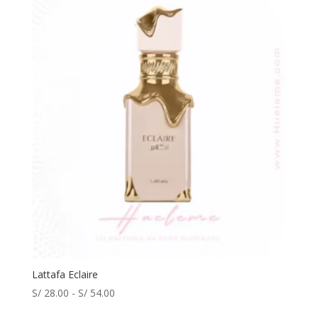
Lattafa Eclaire
Rango
S/
28.00
-
S/
54.00
de