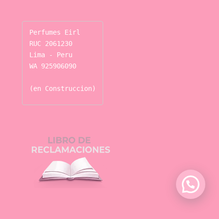
Perfumes Eirl

RUC 2061230

Lima - Peru

WA 925906090

(en Construccion)