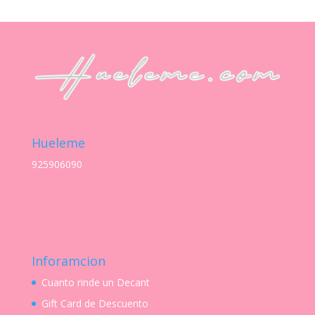
precios:
desde
S/ 28.00
hasta
S/ 54.00
Hueleme
925906090
Inforamcion
Cuanto rinde un Decant
Gift Card de Descuento