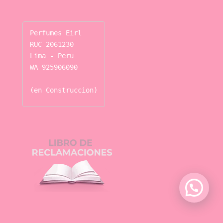
Perfumes Eirl

RUC 2061230

Lima - Peru

WA 925906090

(en Construccion)