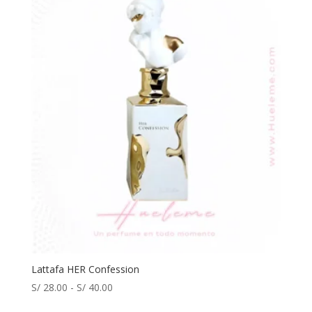
Lattafa HER Confession
Rango
S/
28.00
-
S/
40.00
de