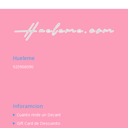
precios:
desde
S/ 28.00
hasta
S/ 40.00
Hueleme
925906090
Inforamcion
Cuanto rinde un Decant
Gift Card de Descuento