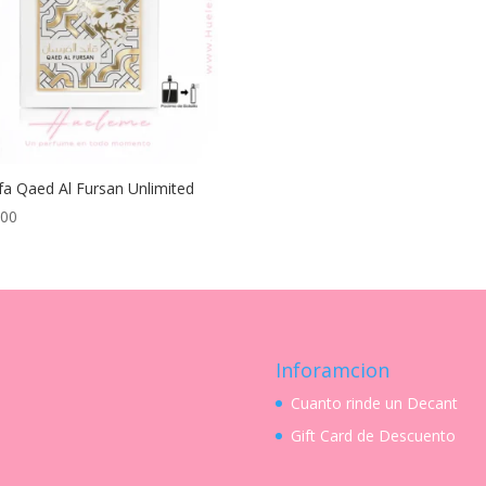
fa Qaed Al Fursan Unlimited
.00
Inforamcion
Cuanto rinde un Decant
Gift Card de Descuento