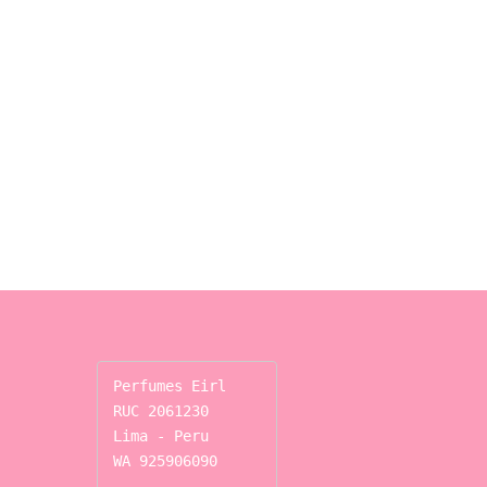
Perfumes Eirl

RUC 2061230

Lima - Peru

WA 925906090
