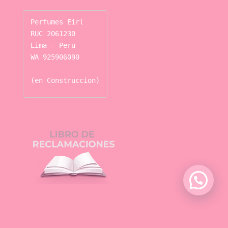
Perfumes Eirl

RUC 2061230

Lima - Peru

WA 925906090

(en Construccion)