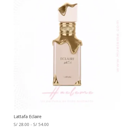
Lattafa Eclaire
Rango
S/
28.00
-
S/
54.00
de