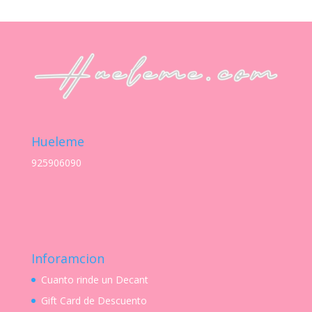
precios:
desde
S/ 28.00
hasta
S/ 54.00
Hueleme
925906090
Inforamcion
Cuanto rinde un Decant
Gift Card de Descuento