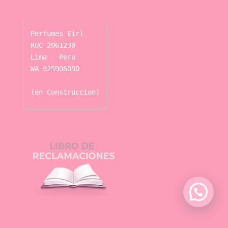
Perfumes Eirl

RUC 2061230

Lima - Peru

WA 925906090

(en Construccion)