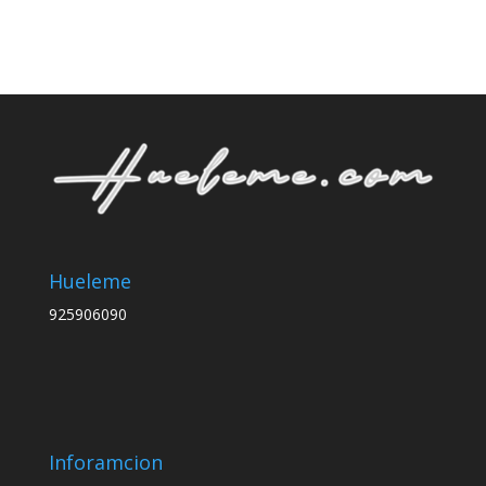
hast
S/ 4
Hueleme
925906090
Inforamcion