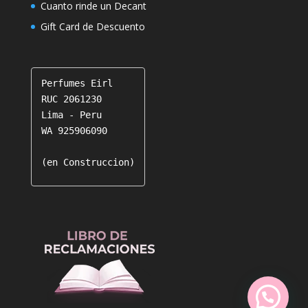
Cuanto rinde un Decant
Gift Card de Descuento
Perfumes Eirl

RUC 2061230

Lima - Peru

WA 925906090

(en Construccion)