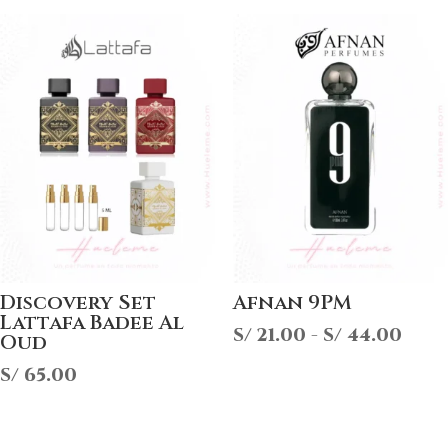
Discovery Set
Afnan 9PM
Lattafa Badee Al
Ran
S/
21.00
-
S/
44.00
Oud
de
S/
65.00
prec
des
S/ 21