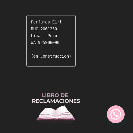
Perfumes Eirl

RUC 2061230

Lima - Peru

WA 925906090

(en Construccion)