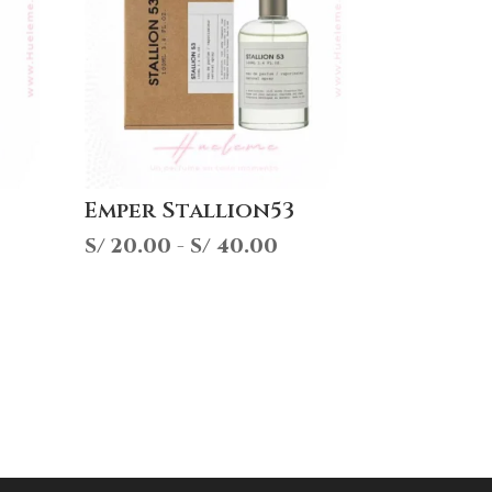
Emper Stallion53
Rango
S/
20.00
-
S/
40.00
de
precios:
desde
S/ 20.00
hasta
S/ 40.00