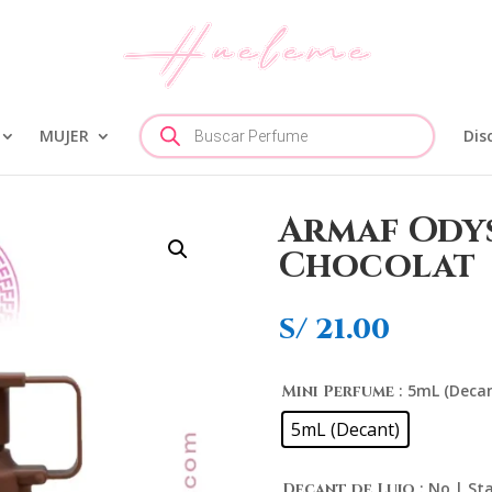
Búsqueda
MUJER
de
Dis
productos
Armaf Odys
Chocolat
S/
21.00
: 5mL (Deca
Mini Perfume
5mL (Decant)
: No | S
Decant de Lujo