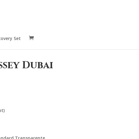
covery Set
sey Dubai
nt)
tandard Transparente