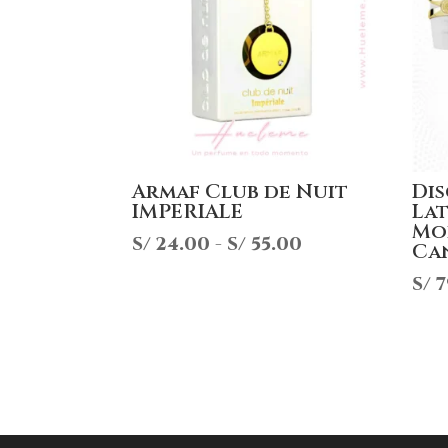
Armaf Club de Nuit
Di
IMPERIALE
Lat
Moi
Rango
S/
24.00
-
S/
55.00
Ca
de
S/
7
precios:
desde
S/ 24.00
hasta
S/ 55.00