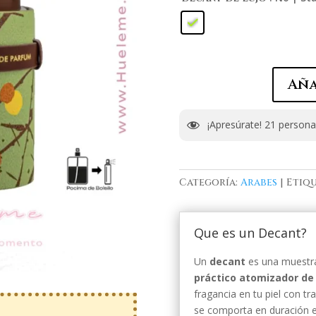
Aña
¡Apresúrate!
21
personas
Categoría:
Arabes
Etiqu
Que es un Decant?
Un
decant
es una muestra
práctico atomizador de 
fragancia en tu piel con t
se comporta en duración e 