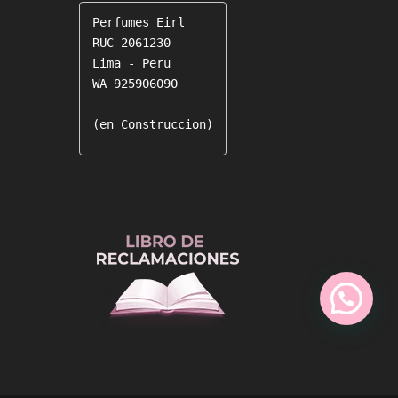
Perfumes Eirl

RUC 2061230

Lima - Peru

WA 925906090

(en Construccion)