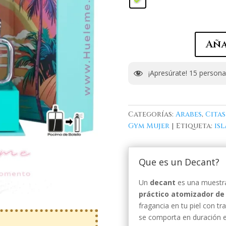
Aña
¡Apresúrate!
15
personas
Categorías:
Arabes
,
Cita
Gym Mujer
Etiqueta:
isl
Que es un Decant?
Un
decant
es una muestra
práctico atomizador de 
fragancia en tu piel con t
se comporta en duración e 