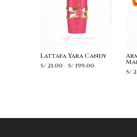
Lattafa Yara Candy
Ar
Ma
Rango
S/
21.00
-
S/
199.00
S/
2
de
precios:
desde
S/ 21.00
hasta
S/ 199.00