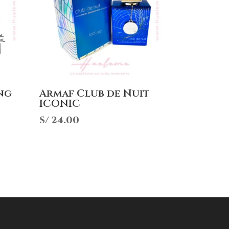
ng
Armaf Club de Nuit
ICONIC
ngo
S/
24.00
cios:
sde
32.00
sta
54.00