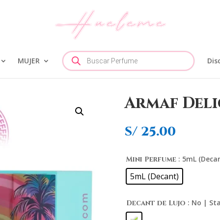
Búsqueda
MUJER
de
Dis
productos
Armaf Deli
S/
25.00
: 5mL (Deca
Mini Perfume
5mL (Decant)
: No | S
Decant de Lujo