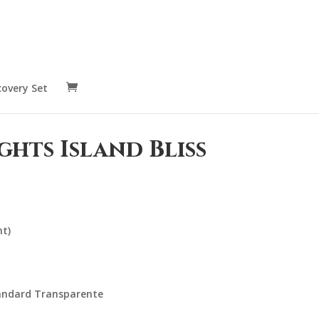
covery Set
ghts Island Bliss
nt)
tandard Transparente