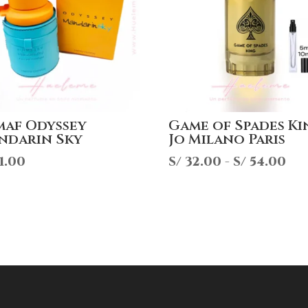
maf Odyssey
Game of Spades Ki
ndarin Sky
Jo Milano Paris
Ra
1.00
S/
32.00
-
S/
54.00
de
pre
de
S/ 
ha
S/ 