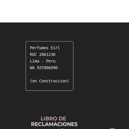
desde
S/ 5.00
hasta
S/ 8.00
Perfumes Eirl

RUC 2061230

Lima - Peru

WA 925906090

(en Construccion)