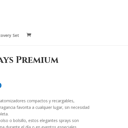
covery Set
ays Premium
Rango
0
de
precios:
atomizadores compactos y recargables,
desde
ragancia favorita a cualquier lugar, sin necesidad
S/ 5.00
leta.
hasta
olso o bolsillo, estos elegantes sprays son
S/ 8.00
ma durante el día o en eventos especiales.