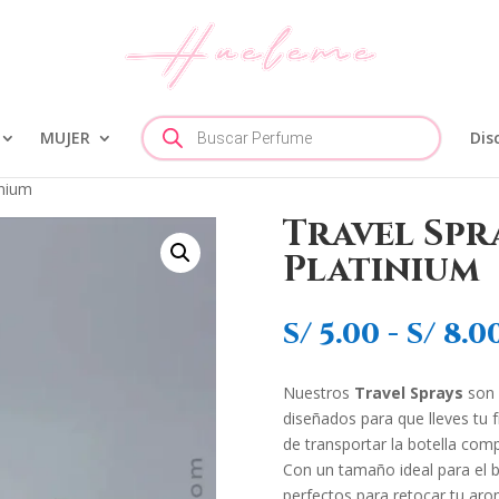
Búsqueda
MUJER
de
Dis
productos
inium
Travel Spr
Platinium
S/
5.00
-
S/
8.0
Nuestros
Travel Sprays
son 
diseñados para que lleves tu f
de transportar la botella comp
Con un tamaño ideal para el b
perfectos para retocar tu aro