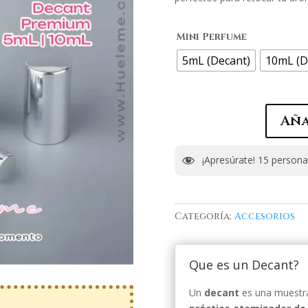
Mini Perfume
5mL (Decant)
10mL (D
Aña
¡Apresúrate!
15
personas
Categoría:
Accesorios
Que es un Decant?
Un
decant
es una muestra