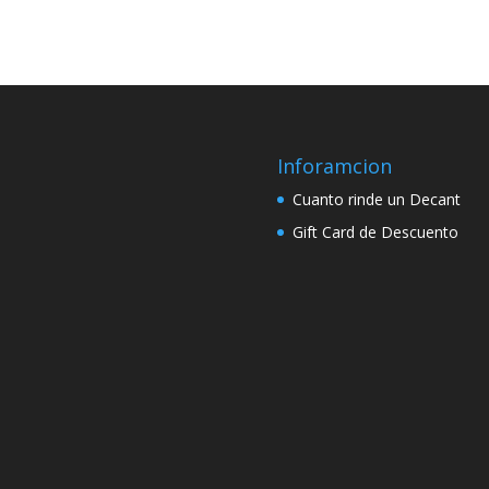
desde
S/ 5.00
hasta
S/ 8.00
Inforamcion
Cuanto rinde un Decant
Gift Card de Descuento