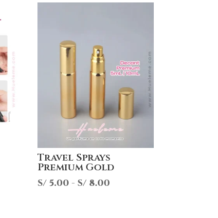
|
Travel Sprays
Premium Gold
Rango
S/
5.00
-
S/
8.00
de
precios: